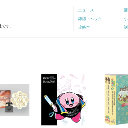
ニュース
画
雑誌・ムック
小
社です。
攻略本
制