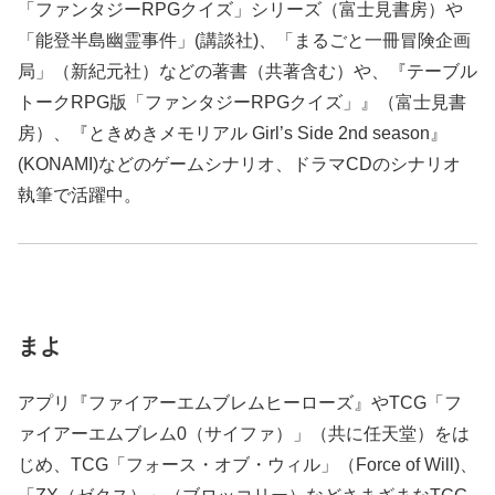
「ファンタジーRPGクイズ」シリーズ（富士見書房）や
「能登半島幽霊事件」(講談社)、「まるごと一冊冒険企画
局」（新紀元社）などの著書（共著含む）や、『テーブル
トークRPG版「ファンタジーRPGクイズ」』（富士見書
房）、『ときめきメモリアル Girl’s Side 2nd season』
(KONAMI)などのゲームシナリオ、ドラマCDのシナリオ
執筆で活躍中。
まよ
アプリ『ファイアーエムブレムヒーローズ』やTCG「フ
ァイアーエムブレム0（サイファ）」（共に任天堂）をは
じめ、TCG「フォース・オブ・ウィル」（Force of Will)、