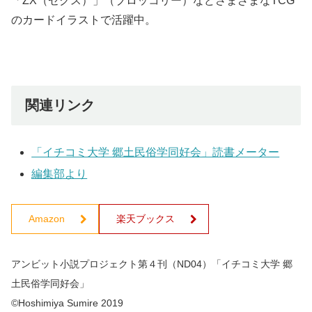
「ZX（ゼクス）」（ブロッコリー）などさまざまなTCG
のカードイラストで活躍中。
関連リンク
「イチコミ大学 郷土民俗学同好会」読書メーター
編集部より
Amazon
楽天ブックス
アンビット小説プロジェクト第４刊（ND04）「イチコミ大学 郷
土民俗学同好会」
©Hoshimiya Sumire 2019