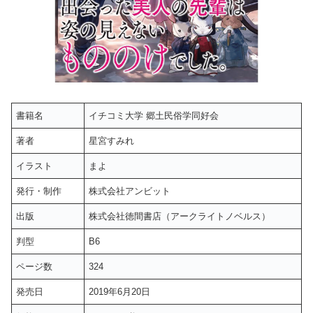
書籍名
イチコミ大学 郷土民俗学同好会
著者
星宮すみれ
イラスト
まよ
発行・制作
株式会社アンビット
出版
株式会社徳間書店（アークライトノベルス）
判型
B6
ページ数
324
発売日
2019年6月20日